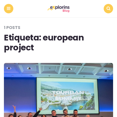
Menu
Search
1 POSTS
Etiqueta:
european
project