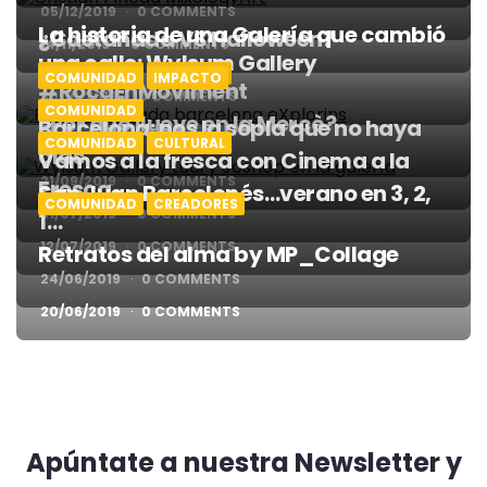
05/12/2019
0 COMMENTS
La historia de una Galería que cambió
¿Castañada VS Halloween?
14/11/2019
0 COMMENTS
una calle: Wylsum Gallery
COMUNIDAD
CULTURAL
COMUNIDAD
IMPACTO
#RocaEnMoviment
30/10/2019
0 COMMENTS
COMUNIDAD
¿Por qué llueve en la Mercè?
Barcelona: nos la sopla que no haya
COMUNIDAD
CULTURAL
10/10/2019
0 COMMENTS
olas
Vamos a la fresca con Cinema a la
21/09/2019
0 COMMENTS
Fresca
San Juan Barcelonés…verano en 3, 2,
COMUNIDAD
CREADORES
31/07/2019
0 COMMENTS
1…
12/07/2019
0 COMMENTS
Retratos del alma by MP_Collage
24/06/2019
0 COMMENTS
20/06/2019
0 COMMENTS
Apúntate a nuestra Newsletter y