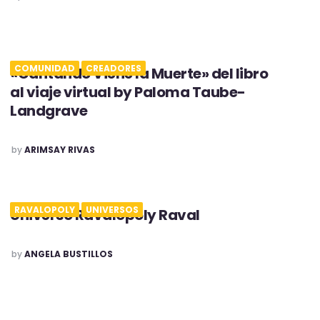
COMUNIDAD
CREADORES
«Cantando Viene la Muerte» del libro
al viaje virtual by Paloma Taube-
Landgrave
POSTED
by
ARIMSAY RIVAS
RAVALOPOLY
UNIVERSOS
Universo Ravalopoly Raval
POSTED
by
ANGELA BUSTILLOS