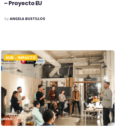
– Proyecto EU
POSTED
by
ANGELA BUSTILLOS
HUB
IMPACTO