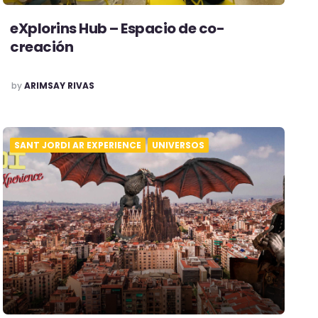
eXplorins Hub – Espacio de co-
creación
POSTED
by
ARIMSAY RIVAS
SANT JORDI AR EXPERIENCE
UNIVERSOS