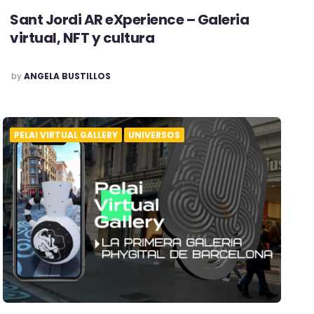
Sant Jordi AR eXperience – Galeria
virtual, NFT y cultura
POSTED
by
ANGELA BUSTILLOS
PELAI VIRTUAL GALLERY
UNIVERSOS