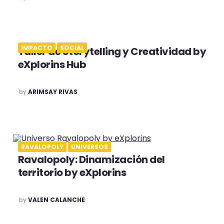
IMPACTO
SOCIAL
Taller de Storytelling y Creatividad by
eXplorins Hub
POSTED
by
ARIMSAY RIVAS
RAVALOPOLY
UNIVERSOS
Ravalopoly: Dinamización del
territorio by eXplorins
POSTED
by
VALEN CALANCHE