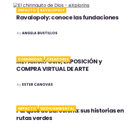
IMPACTO
RAVALOPOLY
Ravalopoly: conoce las fundaciones
POSTED
by
ANGELA BUSTILLOS
COMUNIDAD
CREADORES
METAMORFOSIS, EXPOSICIÓN y
COMPRA VIRTUAL DE ARTE
POSTED
by
ESTER CANOVAS
IMPACTO
MEDIOAMBIENTAL
Parques de Barcelona: sus historias en
rutas verdes