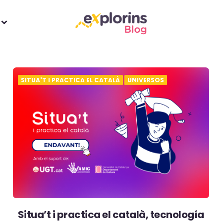
SITUA'T I PRACTICA EL CATALÀ
UNIVERSOS
Situa’t i practica el català, tecnología