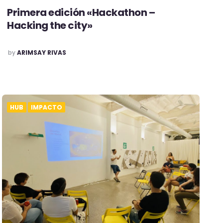
Primera edición «Hackathon –
Hacking the city»
POSTED
by
ARIMSAY RIVAS
HUB
IMPACTO