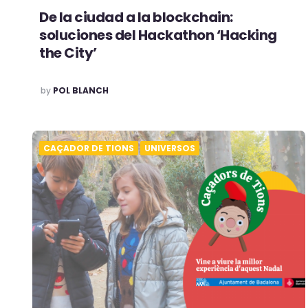
De la ciudad a la blockchain:
soluciones del Hackathon ‘Hacking
the City’
POSTED
by
POL BLANCH
CAÇADOR DE TIONS
UNIVERSOS