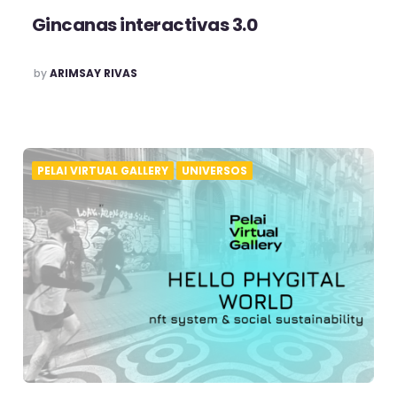
Gincanas interactivas 3.0
POSTED
by
ARIMSAY RIVAS
PELAI VIRTUAL GALLERY
UNIVERSOS