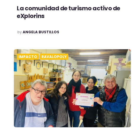
La comunidad de turismo activo de
eXplorins
POSTED
by
ANGELA BUSTILLOS
IMPACTO
RAVALOPOLY