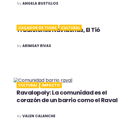
POSTED
by
ANGELA BUSTILLOS
CAÇADOR DE TIONS
CULTURAL
Tradiciones Navideñas, El Tió
POSTED
by
ARIMSAY RIVAS
CULTURAL
IMPACTO
Ravalopoly: La comunidad es el
corazón de un barrio como el Raval
POSTED
by
VALEN CALANCHE