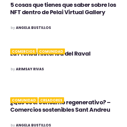
5 cosas que tienes que saber sobre los
NFT dentro de Pelai Virtual Gallery
POSTED
by
ANGELA BUSTILLOS
COMERCIOS
COMUNIDAD
La Prensa Histórica del Raval
POSTED
by
ARIMSAY RIVAS
COMUNIDAD
CREADORES
¿Qué es el consumo regenerativo? –
Comercios sostenibles Sant Andreu
POSTED
by
ANGELA BUSTILLOS