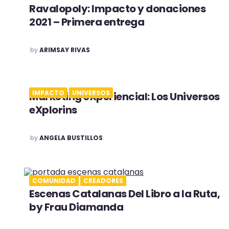
Ravalopoly: Impacto y donaciones
2021 – Primera entrega
POSTED
by
ARIMSAY RIVAS
IMPACTO
UNIVERSOS
Marketing eXperiencial: Los Universos
eXplorins
POSTED
by
ANGELA BUSTILLOS
COMUNIDAD
CREADORES
Escenas Catalanas Del Libro a la Ruta,
by Frau Diamanda