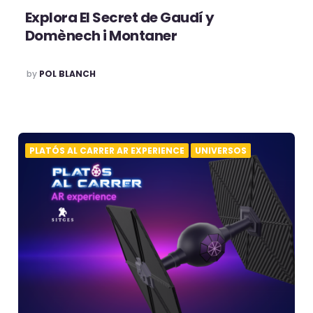
Explora El Secret de Gaudí y
Domènech i Montaner
POSTED
by
POL BLANCH
PLATÓS AL CARRER AR EXPERIENCE
UNIVERSOS