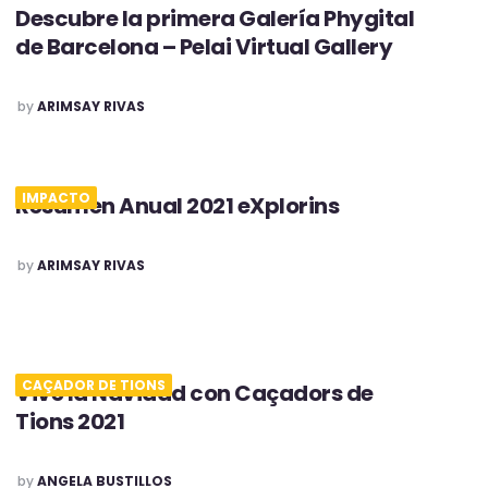
Descubre la primera Galería Phygital
de Barcelona – Pelai Virtual Gallery
POSTED
by
ARIMSAY RIVAS
IMPACTO
Resumen Anual 2021 eXplorins
POSTED
by
ARIMSAY RIVAS
CAÇADOR DE TIONS
Vive la Navidad con Caçadors de
Tions 2021
POSTED
by
ANGELA BUSTILLOS