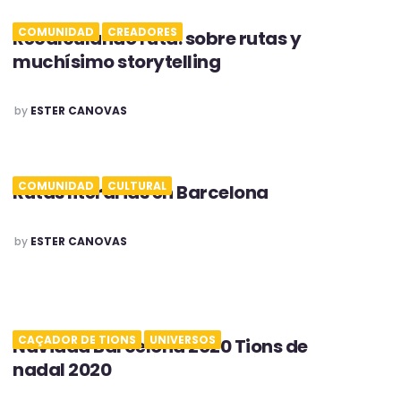
COMUNIDAD
CREADORES
Recalculando ruta: sobre rutas y
muchísimo storytelling
POSTED
by
ESTER CANOVAS
COMUNIDAD
CULTURAL
Rutas literarias en Barcelona
POSTED
by
ESTER CANOVAS
CAÇADOR DE TIONS
UNIVERSOS
Navidad Barcelona 2020 Tions de
nadal 2020