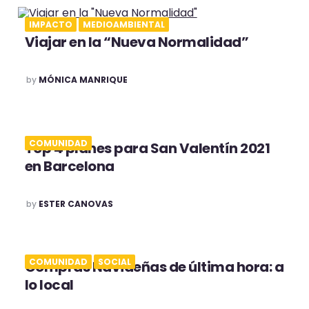
IMPACTO
MEDIOAMBIENTAL
Viajar en la “Nueva Normalidad”
POSTED
by
MÓNICA MANRIQUE
COMUNIDAD
Top 4 planes para San Valentín 2021
en Barcelona
POSTED
by
ESTER CANOVAS
COMUNIDAD
SOCIAL
Compras Navideñas de última hora: a
lo local