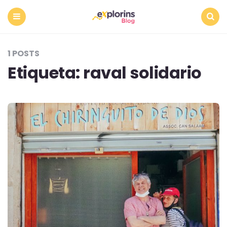
Menu
Search
1 POSTS
Etiqueta:
raval solidario