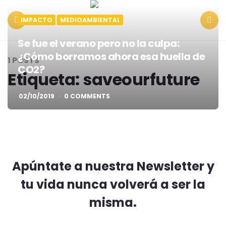
IMPACTO
MEDIOAMBIENTAL
Menu
Search
Se fue el verano pero no la culpa:
¿Cómo borramos ahora esa huella de
1 POSTS
CO2?
Etiqueta:
saveourfuture
02/10/2019
0 COMMENTS
Apúntate a nuestra Newsletter y
tu vida nunca volverá a ser la
misma.