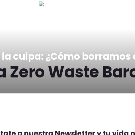
o la culpa: ¿Cómo borramos 
a Zero Waste Bar
ate a nuestra Newsletter y tu vida