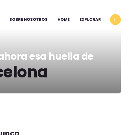
SOBRE NOSOTROS
HOME
EXPLORAR
ahora esa huella de
celona
 nunca