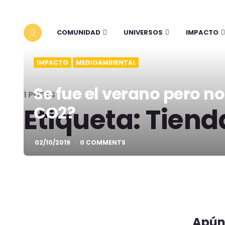
COMUNIDAD
UNIVERSOS
IMPACTO
IMPACTO
MEDIOAMBIENTAL
Se fue el verano pero n
1 POSTS
Etiqueta:
CO2?
Tiend
02/10/2019
0 COMMENTS
Apúnt