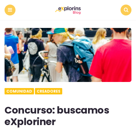
Menu
Search
COMUNIDAD
CREADORES
Concurso: buscamos
eXploriner