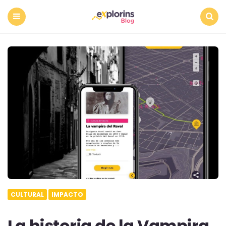
Menu
Search
CULTURAL
IMPACTO
La historia de la Vampira