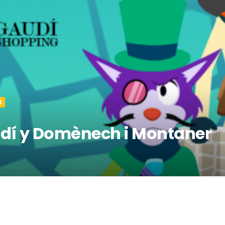
S
audí y Domènech i Montaner