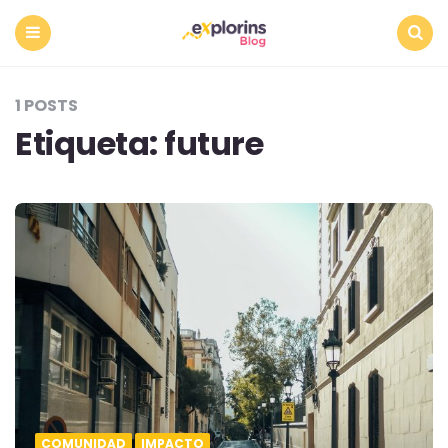
Menu
Search
1 POSTS
Etiqueta:
future
COMUNIDAD
IMPACTO