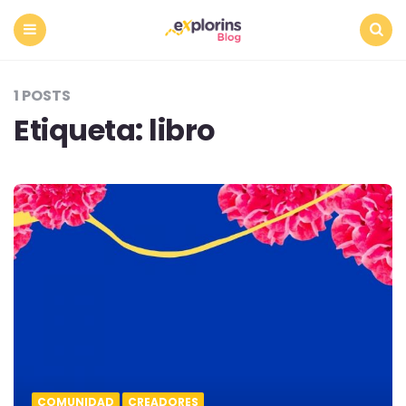
Menu
Search
1 POSTS
Etiqueta:
libro
COMUNIDAD
CREADORES