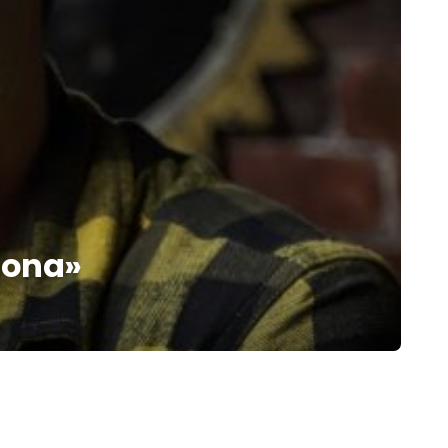
elona»