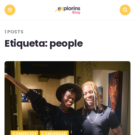
Menu
Search
1 POSTS
Etiqueta:
people
COMERCIOS
COMUNIDAD