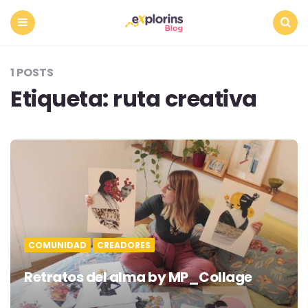
Menu
Search
1 POSTS
Etiqueta:
ruta creativa
COMUNIDAD
CREADORES
Retratos del alma by MP_Collage