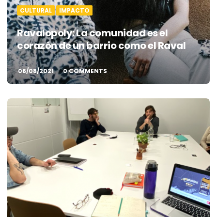
CULTURAL
IMPACTO
Ravalopoly: La comunidad es el
corazón de un barrio como el Raval
06/08/2021
0 COMMENTS