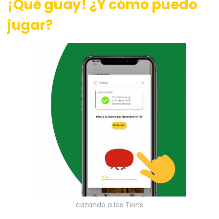
¡Qué guay! ¿Y cómo puedo
jugar?
cazando a los Tions