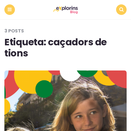
Menu
Search
3 POSTS
Etiqueta:
caçadors de
tions