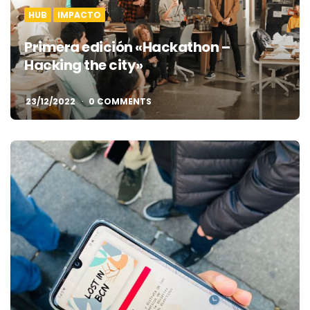
HUB
IMPACTO
Primera edición «Hackathon –
Hacking the city»
23/12/2022
0 COMMENTS