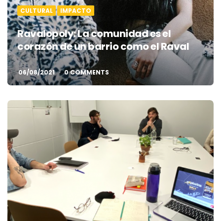
CULTURAL
IMPACTO
Ravalopoly: La comunidad es el
corazón de un barrio como el Raval
06/08/2021
0 COMMENTS