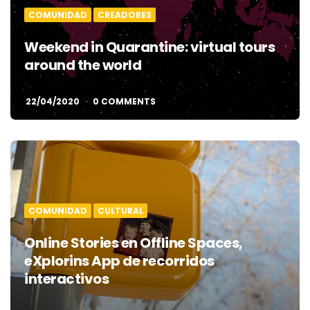
COMUNIDAD
CREADORES
Weekend in Quarantine: virtual tours
around the world
22/04/2020
0 COMMENTS
COMUNIDAD
CULTURAL
Online Stories en Offline Spaces,
eXplorins App de recorridos
interactivos